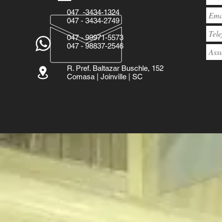
047 -3434-1324
047 - 3434-2749
047 - 99971-5573
047 - 98837-2546
R. Pref. Baltazar Buschle, 152
Comasa | Joinville | SC