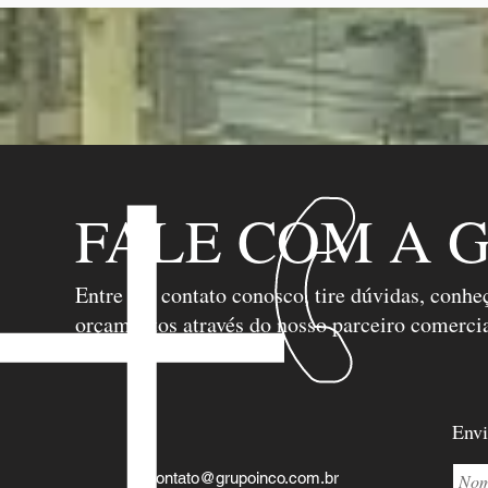
FALE COM A 
Entre em contato conosco, tire dúvidas, conhe
orçamentos através do nosso parceiro comercia
autorizado:
Envi
contato@grupoinco.com.br